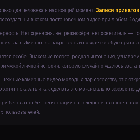
олько два человека и настоящий момент.
Записи приватов
оссоздать ни в каком постановочном видео при любом бюдж
рность. Нет сценария, нет режиссёра, нет осветителя — то
них глаз. Именно эта закрытость и создаёт особую притяга
ятся особо. Знакомые голоса, родная интонация, узнавае
ри чужой личной истории, которую случайно удалось заста
к. Нежные камерные видео молодых пар соседствуют с отк
о хотят показать и как сделать это максимально эффектно д
три бесплатно без регистрации на телефоне, планшете или
х пользователей.