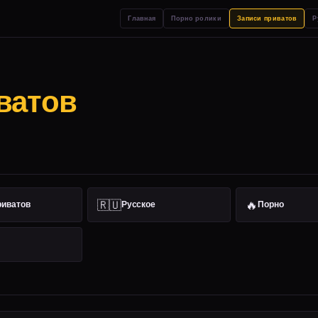
Главная
Порно ролики
Записи приватов
Р
ватов
🇷🇺
🔥
риватов
Русское
Порно