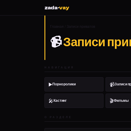
zada·
vay
Главная
/ Записи приватов
📹
Записи при
НАВИГАЦИЯ
▶️
📹
Порно ролики
Записи п
🎤
🎬
Кастинг
Фильмы
О РАЗДЕЛЕ