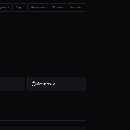
усское
Порно
Муж и жена
Кастинг
Фильмы
💍
Муж и жена